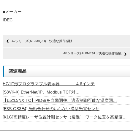
■メーカー
IDEC
A2シリーズ(AL2M/Q/H) 快適な操作感触
A8シリーズ(AL8M/Q/H) 快適な操作感触
関連商品
HG1F形プログラマブル表示器 4.6インチ
[S8VK-X] EtherNet/IP、Modbus TCP対…
【E5□D/NX-TC】PID値を自動調整、適応制御可能な温度調…
[E3S-GS3E4] 光軸合わせのいらない溝型光電センサ
[K1G]高精度レーザ位置計測センサ（透過） ワーク位置を高精度…