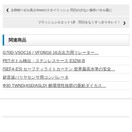
[LBW]ベゼル高さ2mmのスタイリッシュ 凹凸の少ない操作パネル面に
フラッシュシルエット LB 凹凸をなくすっきりキレイ！
関連商品
G70D-VSOC16 / VFOM16 16点出力用リレーター…
PETボトル検出・ステンレスケース E3ZM-B
[SEF4-ES] セーフティライトカーテン 世界最高水準の安全…
超音波バリヤセンサ用コンパレータ
Φ30 TWND(ASD/ASLD) 耐環境性抜群の亜鉛ダイカス…