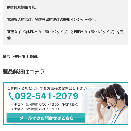
動作距離調整可能。
電源投入時点灯、物体検出時消灯の兼用インジケータ付。
直流タイプはNPN出力（NO・NCタイプ）とPNP出力（NO・NCタイプ）を完
備。
幅広い使用電圧範囲。
製品詳細は
コチラ