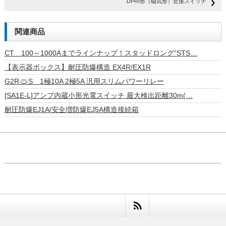
DPRI形（磁気形）近接スイッチ
関連商品
CT 100～1000Aまでラインナップ！スタッドロング”STS…
【表示器ボックス】耐圧防爆構造 EX4R/EX1R
G2R-□-S 1極10A 2極5A 汎用スリムパワーリレー
[SA1E-L]アンプ内蔵小形光電スイッチ 最大検出距離30m(…
耐圧防爆EJ1A/安全増防爆EJ5A構造接続箱