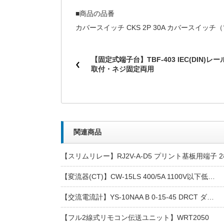
■商品の品番
カバースイッチ CKS 2P 30A カバースイッ
【固定式端子台】TBF-403 IEC(DIN)レー
取付・ネジ固定両用
関連商品
【スリムリレー】RJ2V-A-D5 プリント基板用端子 2
【変流器(CT)】CW-15LS 400/5A 1100V以下低…
【交流電流計】YS-10NAA B 0-15-45 DRCT ダ…
【フル2線式リモコン伝送ユニット】WRT2050