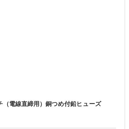
ッチ（電線直締用）銅つめ付鉛ヒューズ