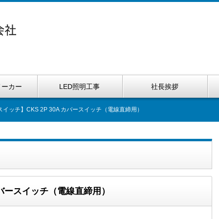
メーカー
LED照明工事
社長挨拶
イッチ】CKS 2P 30A カバースイッチ（電線直締用）
 カバースイッチ（電線直締用）