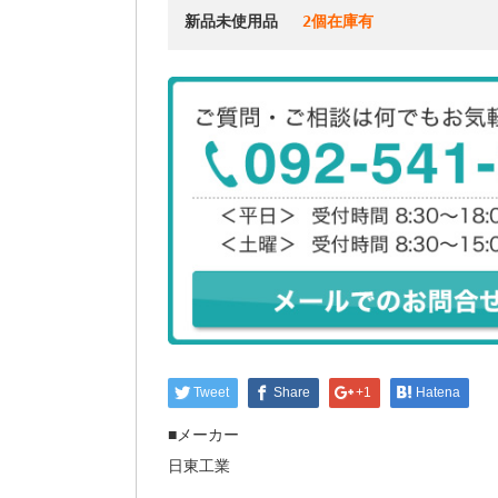
新品未使用品
　 2個在庫有
Tweet
Share
+1
Hatena
■メーカー
日東工業