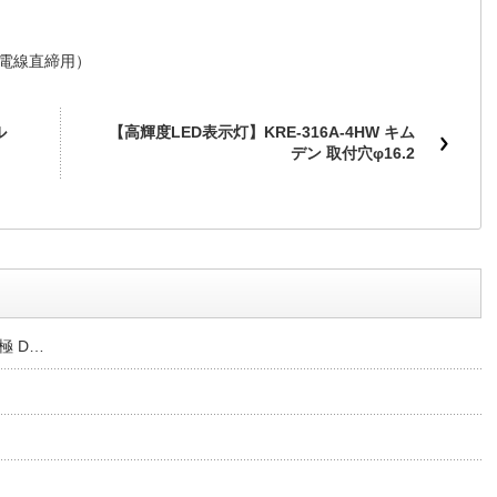
チ（電線直締用）
ル
【高輝度LED表示灯】KRE-316A-4HW キム
デン 取付穴φ16.2
極 D…