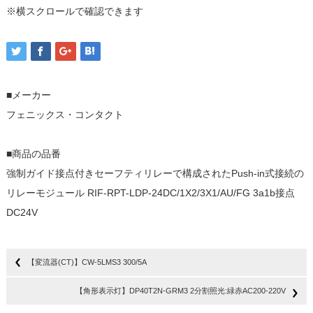
※横スクロールで確認できます
■メーカー
フェニックス・コンタクト
■商品の品番
強制ガイド接点付きセーフティリレーで構成されたPush-in式接続の
リレーモジュール RIF-RPT-LDP-24DC/1X2/3X1/AU/FG 3a1b接点
DC24V
【変流器(CT)】CW-5LMS3 300/5A
【角形表示灯】DP40T2N-GRM3 2分割照光:緑赤AC200-220V