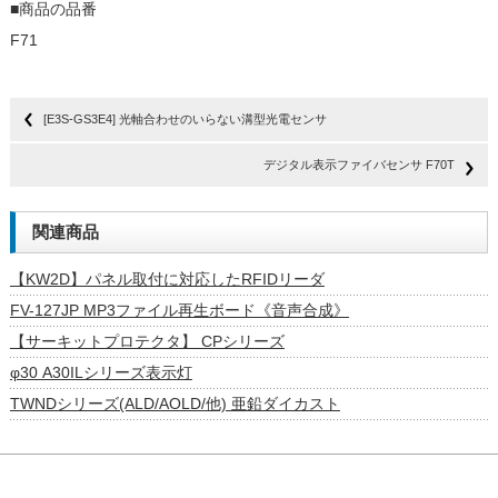
■商品の品番
F71
[E3S-GS3E4] 光軸合わせのいらない溝型光電センサ
デジタル表示ファイバセンサ F70T
関連商品
【KW2D】パネル取付に対応したRFIDリーダ
FV-127JP MP3ファイル再生ボード《音声合成》
【サーキットプロテクタ】 CPシリーズ
φ30 A30ILシリーズ表示灯
TWNDシリーズ(ALD/AOLD/他) 亜鉛ダイカスト