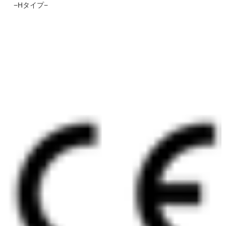
−Hタイプ−