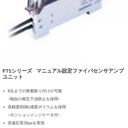
F71シリーズ マニュアル設定ファイバセンサアンプ
ユニット
8台までの密着取り付けが可能
−独自の相互干渉防止を採用−
高精度8回転感度ボリウムを採用
−ポジションインジケータ付−
高速応答30μsを実現