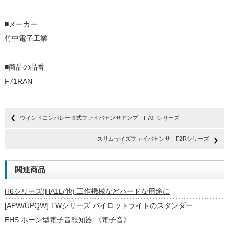
■メーカー
竹中電子工業
■商品の品番
F71RAN
ウインドコンパレータ式ファイバセンサアンプ F70Fシリーズ
スリムサイズファイバセンサ F2Rシリーズ
関連商品
H6シリーズ(HA1L/他) 工作機械などハードな用途に
[APW/UPQW] TWシリーズ パイロットライトのスタンダー…
EHS ホーン型電子音報知器 《電子音》