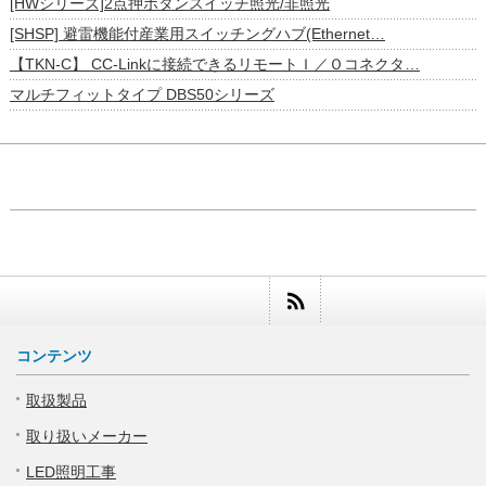
[HWシリーズ]2点押ボタンスイッチ照光/非照光
[SHSP] 避雷機能付産業用スイッチングハブ(Ethernet…
【TKN-C】 CC-Linkに接続できるリモートＩ／Ｏコネクタ…
マルチフィットタイプ DBS50シリーズ
コンテンツ
取扱製品
取り扱いメーカー
LED照明工事