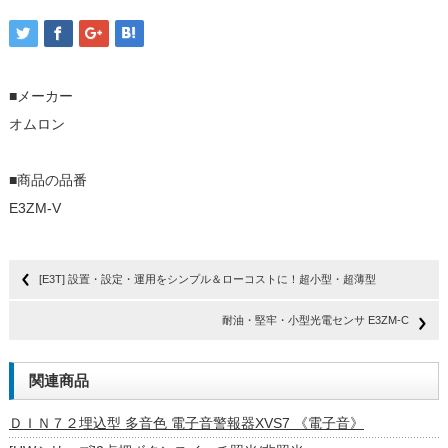
■メーカー
オムロン
■商品の品番
E3ZM-V
[E3T] 設置・設定・運用をシンプル＆ローコストに！超小型・超薄型
耐油・堅牢・小型光電センサ E3ZM-C
関連商品
ＤＩＮ７２埋込型 多音色 電子音警報器XVS7 《電子音》