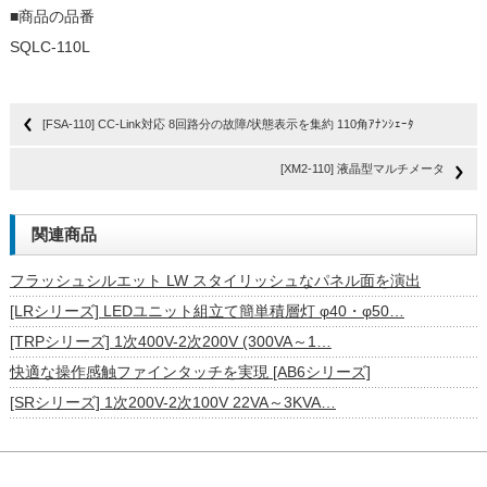
■商品の品番
SQLC-110L
[FSA-110] CC-Link対応 8回路分の故障/状態表示を集約 110角ｱﾅﾝｼｪｰﾀ
[XM2-110] 液晶型マルチメータ
関連商品
フラッシュシルエット LW スタイリッシュなパネル面を演出
[LRシリーズ] LEDユニット組立て簡単積層灯 φ40・φ50…
[TRPシリーズ] 1次400V-2次200V (300VA～1…
快適な操作感触ファインタッチを実現 [AB6シリーズ]
[SRシリーズ] 1次200V-2次100V 22VA～3KVA…