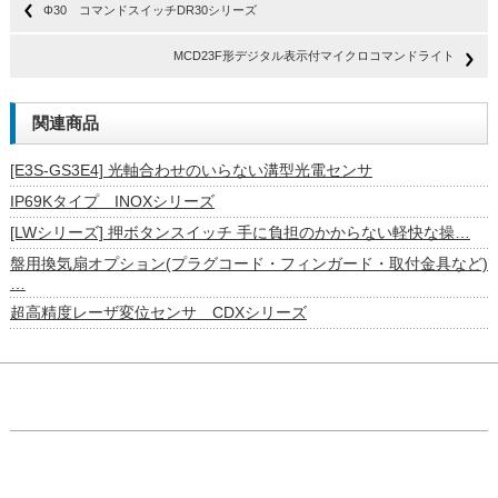
Φ30 コマンドスイッチDR30シリーズ
MCD23F形デジタル表示付マイクロコマンドライト
関連商品
[E3S-GS3E4] 光軸合わせのいらない溝型光電センサ
IP69Kタイプ INOXシリーズ
[LWシリーズ] 押ボタンスイッチ 手に負担のかからない軽快な操…
盤用換気扇オプション(プラグコード・フィンガード・取付金具など)
…
超高精度レーザ変位センサ CDXシリーズ