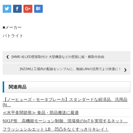
■メーカー
パトライト
[WME-A] LED壁面取付け 大型機器などの壁面に縦・横取付自由
[NZ2WL] 工場内の配線をシンプルに。無線LANの活用でより快適に！
関連商品
【ノーヒューズ・モータブレーカ】スタンダードな経済品、汎用品
[N…
≪水平多関節形≫ 食品・部品搬送に最適
NX1P形 高機能モーション制御、現場発のIoTを実現するネット…
フラッシュシルエット LB 凹凸をなくすっきりキレイ！